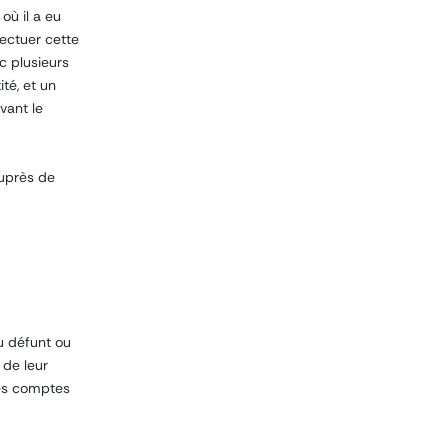
 où il a eu
fectuer cette
c plusieurs
té, et un
vant le
auprès de
u défunt ou
 de leur
les comptes