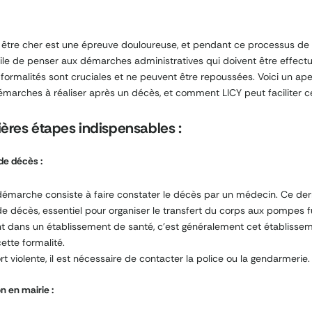
 être cher est une épreuve douloureuse, et pendant ce processus de de
cile de penser aux démarches administratives qui doivent être effect
 formalités sont cruciales et ne peuvent être repoussées. Voici un ap
émarches à réaliser après un décès, et comment LICY peut faciliter c
ères étapes indispensables :
 de décès :
émarche consiste à faire constater le décès par un médecin. Ce dern
 de décès, essentiel pour organiser le transfert du corps aux pompes f
t dans un établissement de santé, c’est généralement cet établissem
ette formalité.
t violente, il est nécessaire de contacter la police ou la gendarmerie.
n en mairie :