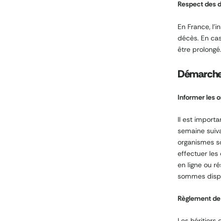
Respect des dé
En France, l’
décès. En ca
être prolongé
Démarches
Informer les 
Il est importa
semaine suiva
organismes s
effectuer le
en ligne ou r
sommes dispon
Règlement de 
Les héritiers 