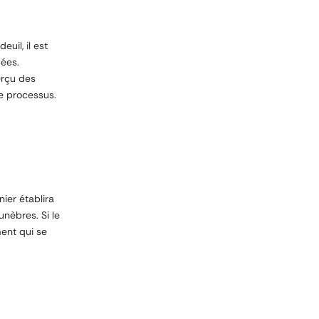
uil, il est
uées.
erçu des
e processus.
ier établira
unèbres. Si le
ent qui se