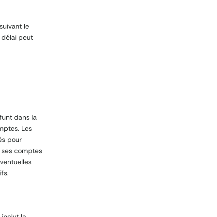
suivant le
 délai peut
éfunt dans la
omptes. Les
és pour
, ses comptes
éventuelles
fs.
inclut la