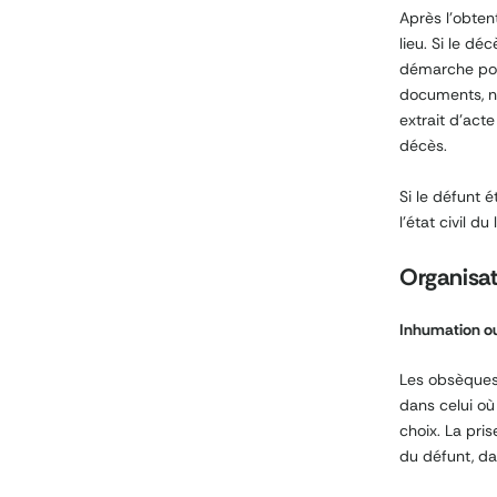
Après l’obtent
lieu. Si le d
démarche pour
documents, no
extrait d’act
décès.
Si le défunt é
l’état civil d
Organisa
Inhumation ou
Les obsèques
dans celui où
choix. La pri
du défunt, dan