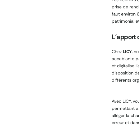
prise de rende
faut environ 
patrimonial et
L’apport 
Chez
LICY
, n
accablante po
et digitalise
disposition d
différents or
Avec LICY, vo
permettant ain
alléger la ch
erreur et dans