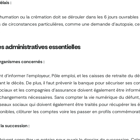
lais :
inhumation ou la crémation doit se dérouler dans les 6 jours ouvrables 
s de circonstances particulières, comme une demande d’autopsie, ce
.
 administratives essentielles
organismes concernés :
nt d’informer l’employeur, Pôle emploi, et les caisses de retraite du d
nt le décès. De plus, il faut prévenir la banque pour sécuriser ses c
ociaux et les compagnies d’assurance doivent également être inform
s changements nécessaires. Sans compter la vie numérique du défunt
éseaux sociaux qui doivent également être traités pour récupérer les 
ibles, clôturer les comptes voire les passer en profils commémorati
la succession :
doivent consulter un notaire pour ouvrir le dossier de succession. Cela 