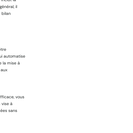
énéral, il
 bilan
être
ui automatise
e la mise à
 aux
fficace, vous
 vise à
isées sans